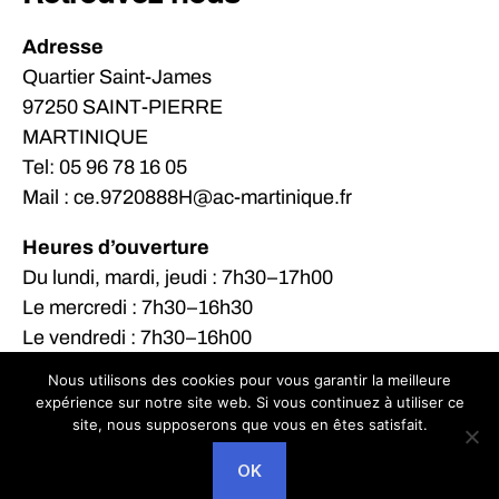
Adresse
Quartier Saint-James
97250 SAINT-PIERRE
MARTINIQUE
Tel: 05 96 78 16 05
Mail : ce.9720888H@ac-martinique.fr
Heures d’ouverture
Du lundi, mardi, jeudi : 7h30–17h00
Le mercredi : 7h30–16h30
Le vendredi : 7h30–16h00
Nous utilisons des cookies pour vous garantir la meilleure
expérience sur notre site web. Si vous continuez à utiliser ce
site, nous supposerons que vous en êtes satisfait.
© 2026
LPO Victor Anicet
Haut
↑
OK
Politique de confidentialité