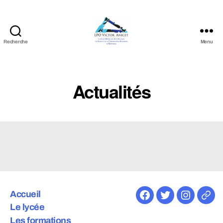
Recherche
Menu
LPO
Victor
Anicet
Actualités
Accueil
Facebook
Twitter
Instagra
E-
Le lycée
mail
Les formations