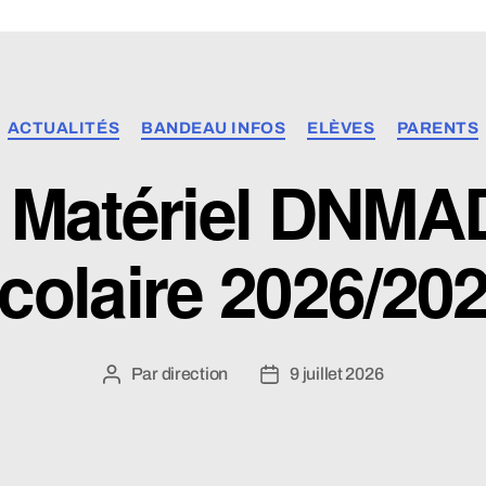
Catégories
ACTUALITÉS
BANDEAU INFOS
ELÈVES
PARENTS
e Matériel DNM
colaire 2026/20
Par
direction
9 juillet 2026
Auteur
Date
de
de
l’article
l’article