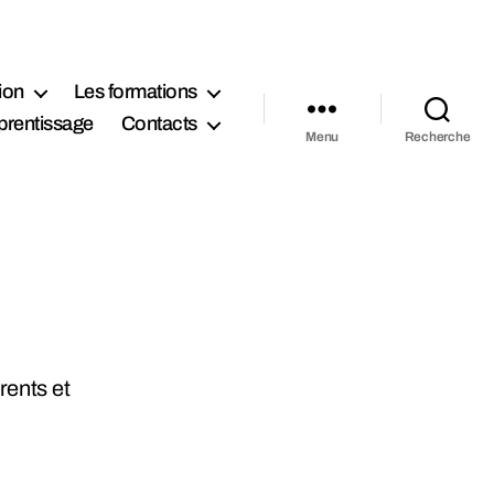
ion
Les formations
prentissage
Contacts
Menu
Recherche
rents et