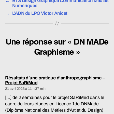
←
BTS Design Graphique Communication Médias
Numériques
→
L’ADN du LPO Victor Anicet
Une réponse sur « DN MADe
Graphisme »
Résultats d’une pratique d’anthropographisme –
dit :
Projet SaRiMed
21 avril 2023 à 11 h 37 min
[…] de 2 semaines pour le projet SaRiMed dans le
cadre de leurs études en Licence 1de DNMade
(Diplôme National des Métiers d’Art et du Design)