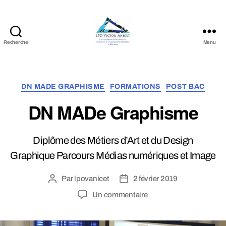
Recherche
Menu
LPO
Victor
Anicet
Catégories
DN MADE GRAPHISME
FORMATIONS
POST BAC
DN MADe Graphisme
Diplôme des Métiers d’Art et du Design
Graphique Parcours Médias numériques et Image
Par
lpovanicet
2 février 2019
Auteur
Date
de
de
sur
Un commentaire
l’article
l’article
DN
MADe