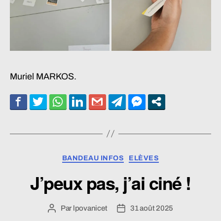
Muriel MARKOS.
Catégories
BANDEAU INFOS
ELÈVES
J’peux pas, j’ai ciné !
Par
lpovanicet
31 août 2025
Auteur
Date
de
de