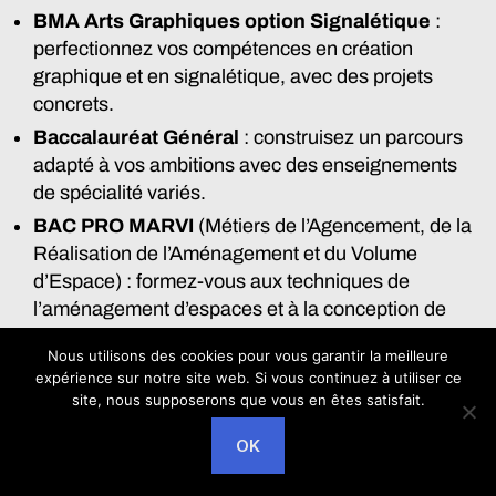
BMA Arts Graphiques option Signalétique
:
perfectionnez vos compétences en création
graphique et en signalétique, avec des projets
concrets.
Baccalauréat Général
: construisez un parcours
adapté à vos ambitions avec des enseignements
de spécialité variés.
BAC PRO MARVI
(Métiers de l’Agencement, de la
Réalisation de l’Aménagement et du Volume
d’Espace) : formez-vous aux techniques de
l’aménagement d’espaces et à la conception de
volumes.
Nous utilisons des cookies pour vous garantir la meilleure
BAC PRO CVPM
(Communication Visuelle Pluri-
expérience sur notre site web. Si vous continuez à utiliser ce
Médias) : développez vos compétences en
site, nous supposerons que vous en êtes satisfait.
création graphique, print et numérique.
OK
DN MADE Espace
(Diplôme National des Métiers
d’Art et du Design – mention Espace) :