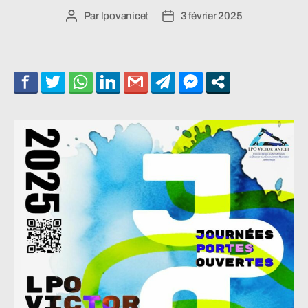
Par
lpovanicet
3 février 2025
Auteur
Date
de
de
l’article
l’article