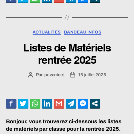
Catégories
ACTUALITÉS
BANDEAU INFOS
Listes de Matériels
rentrée 2025
Par
lpovanicet
16 juillet 2025
Auteur
Date
de
de
l’article
l’article
Bonjour, vous trouverez ci-dessous les listes
de matériels par classe pour la rentrée 2025.