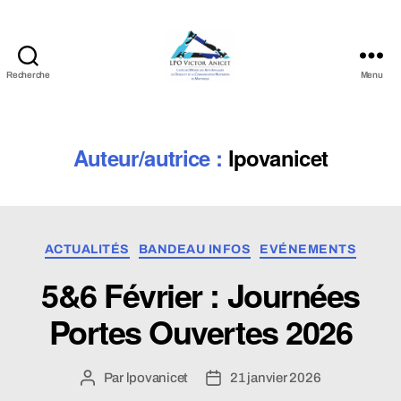
Recherche
Menu
LPO
Victor
Anicet
Auteur/autrice :
lpovanicet
Catégories
ACTUALITÉS
BANDEAU INFOS
EVÉNEMENTS
5&6 Février : Journées
Portes Ouvertes 2026
Par
lpovanicet
21 janvier 2026
Auteur
Date
de
de