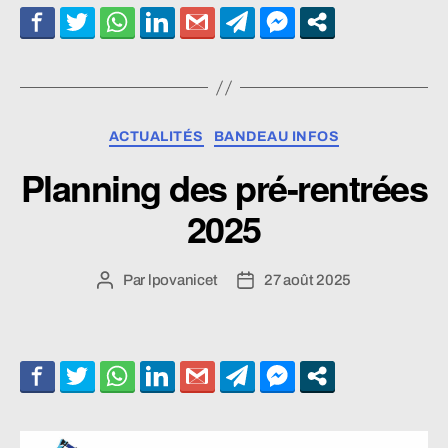
Catégories
ACTUALITÉS
BANDEAU INFOS
Planning des pré-rentrées
2025
Par
lpovanicet
27 août 2025
Auteur
Date
de
de
l’article
l’article