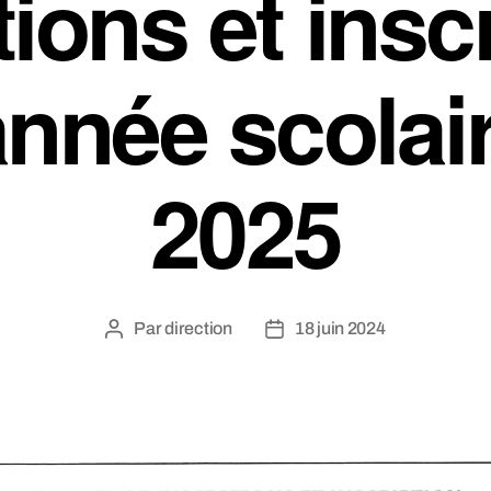
tions et insc
année scolai
2025
Par
direction
18 juin 2024
Auteur
Date
de
de
l’article
l’article