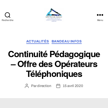
Recherche
Menu
LPO
Victor
Anicet
Catégories
ACTUALITÉS
BANDEAU INFOS
Continuité Pédagogique
– Offre des Opérateurs
Téléphoniques
Par
direction
15 avril 2020
Auteur
Date
de
de
l’article
l’article