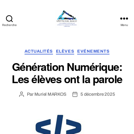
Recherche
Menu
LPO
Victor
Anicet
Catégories
ACTUALITÉS
ELÈVES
EVÉNEMENTS
Génération Numérique:
Les élèves ont la parole
Par
Muriel MARKOS
5 décembre 2025
Auteur
Date
de
de
l’article
l’article