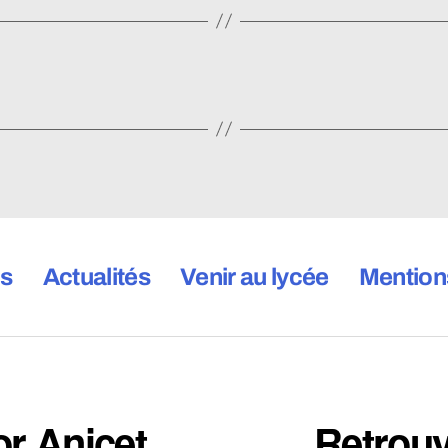
ns
Actualités
Venir au lycée
Mention
or Anicet
Retrou