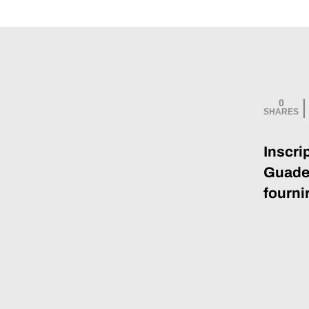
0
Inscri
Guadel
fourni