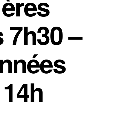
1ères
s 7h30 –
années
 14h