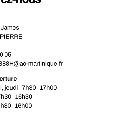
t-James
-PIERRE
16 05
0888H@ac-martinique.fr
erture
i, jeudi : 7h30–17h00
 7h30–16h30
 7h30–16h00