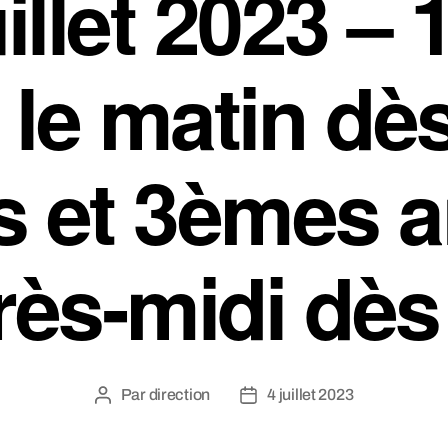
uillet 2023 – 
le matin dè
 et 3èmes 
près-midi dès
Par
direction
4 juillet 2023
Auteur
Date
de
de
l’article
l’article