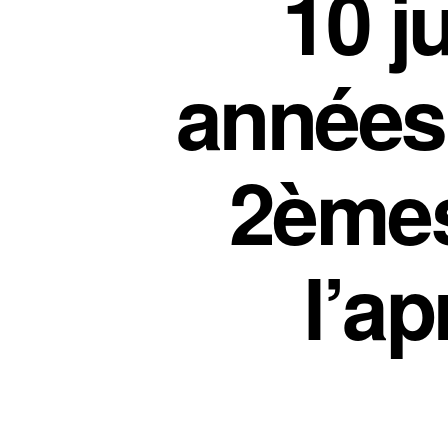
10 j
années 
2èmes
l’a