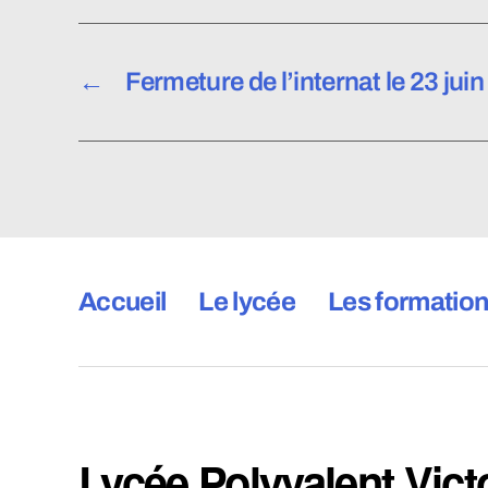
←
Fermeture de l’internat le 23 juin
Accueil
Le lycée
Les formatio
Lycée Polyvalent Vict