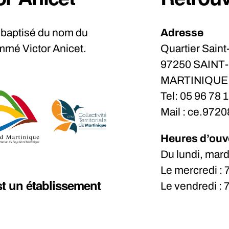
rebaptisé du nom du
Adresse
mmé Victor Anicet.
Quartier Sain
97250 SAINT
MARTINIQUE
Tel: 05 96 78 
Mail : ce.972
Heures d’ouv
Du lundi, mard
Le mercredi :
st un établissement
Le vendredi :