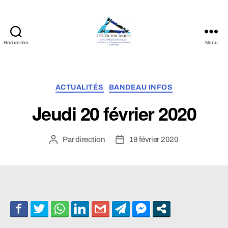
Recherche
Menu
LPO
Victor
Anicet
Catégories
ACTUALITÉS
BANDEAU INFOS
Jeudi 20 février 2020
Par
direction
19 février 2020
Auteur
Date
de
de
l’article
l’article