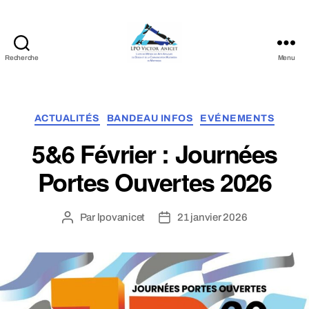
Recherche
Menu
LPO
Victor
Anicet
Catégories
ACTUALITÉS
BANDEAU INFOS
EVÉNEMENTS
5&6 Février : Journées
Portes Ouvertes 2026
Par
lpovanicet
21 janvier 2026
Auteur
Date
de
de
l’article
l’article