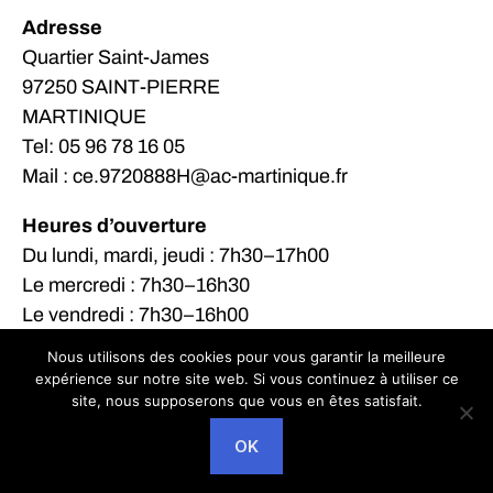
Adresse
Quartier Saint-James
97250 SAINT-PIERRE
MARTINIQUE
Tel: 05 96 78 16 05
Mail : ce.9720888H@ac-martinique.fr
Heures d’ouverture
Du lundi, mardi, jeudi : 7h30–17h00
Le mercredi : 7h30–16h30
Le vendredi : 7h30–16h00
Nous utilisons des cookies pour vous garantir la meilleure
expérience sur notre site web. Si vous continuez à utiliser ce
site, nous supposerons que vous en êtes satisfait.
© 2026
LPO Victor Anicet
Haut
↑
OK
Politique de confidentialité