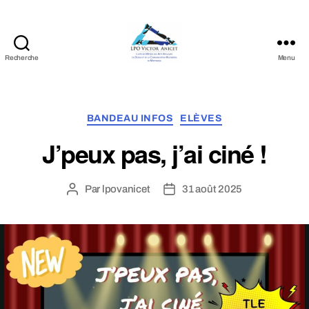
Recherche
Menu
LPO
Victor
Anicet
Catégories
BANDEAU INFOS
ELÈVES
J’peux pas, j’ai ciné !
Par
lpovanicet
31 août 2025
Auteur
Date
de
de
l’article
l’article